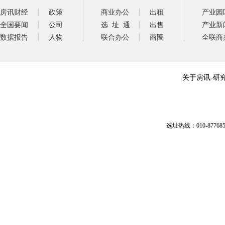
房讯财经
政策
商业办公
出租
产业园
全国要闻
公司
选 址 通
出售
产业新
数据报告
人物
联合办公
商圈
全联商
关于房讯
-
研
选址热线：010-87768