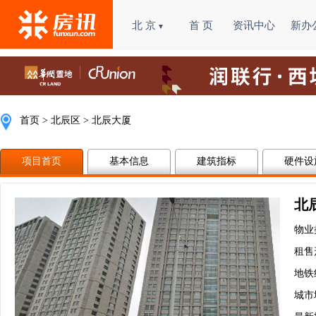
北 京
首 页
资讯中心
新办
▼
首页
>
北辰区
 > 北辰大厦
项目首页
基本信息
建筑指标
硬件设
北
物业
租售
地铁
城市