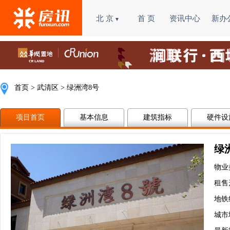
北 京
首 页
资讯中心
新办
▼
首页
>
武清区
 > 绿洲湾8号
项目首页
基本信息
建筑指标
硬件设
绿
物业
租售
地铁
城市