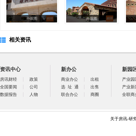
外观图
外观图
相关资讯
资讯中心
新办公
新园
房讯财经
政策
商业办公
出租
产业园
全国要闻
公司
选 址 通
出售
产业新
数据报告
人物
联合办公
商圈
全联商
关于房讯
-
研