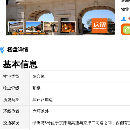
最新
物业
4
楼盘详情
基本信息
物业类型
综合体
物业评级
顶级
所属商圈
其它及周边
环线位置
六环以外
交通状况
绿洲湾8号位于京津塘高速与京津二高速之间，西侧有